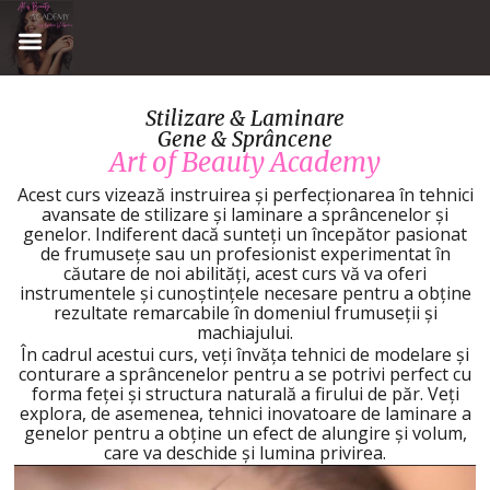
Stilizare & Laminare
Gene & Sprâncene
Art of Beauty Academy
Acest curs vizează instruirea și perfecționarea în tehnici
avansate de stilizare și laminare a sprâncenelor și
genelor. Indiferent dacă sunteți un începător pasionat
de frumusețe sau un profesionist experimentat în
căutare de noi abilități, acest curs vă va oferi
instrumentele și cunoștințele necesare pentru a obține
rezultate remarcabile în domeniul frumuseții și
machiajului.
În cadrul acestui curs, veți învăța tehnici de modelare și
conturare a sprâncenelor pentru a se potrivi perfect cu
forma feței și structura naturală a firului de păr. Veți
explora, de asemenea, tehnici inovatoare de laminare a
genelor pentru a obține un efect de alungire și volum,
care va deschide și lumina privirea.