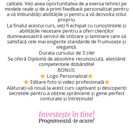
calitate. Veți avea oportunitatea de a exersa tehnici pe
modele reale și de a primi feedback personalizat pentru
a vă îmbunătăți abilitățile și pentru a vă dezvolta stilul
propriu.
La finalul acestui curs, veți fi echipat cu cunoștințele și
abilitățile necesare pentru a oferi clienților
dumneavoastră servicii de stilizare și laminare care să
satisfacă cele mai exigente standarde de frumusețe și
eleganță.
Durata cursului: de 3 zile!
Se oferă Diplomă de absolvire recunoscută, atestând
competențele dobândite!
BONUS:
Logo Personalizat
Editare foto si video profesională
Alăturați-vă nouă la acest curs captivant și descoperiți
secretele pentru a obține sprâncene și gene perfect
conturate și întreținute!
Investește în tine!
Programează-te acum!