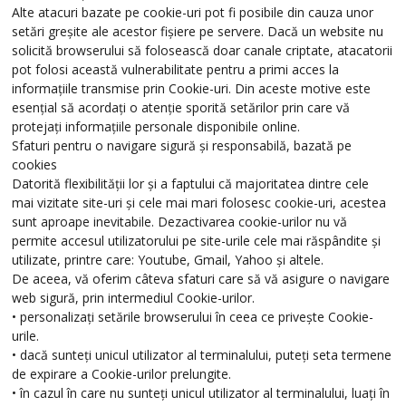
Alte atacuri bazate pe cookie-uri pot fi posibile din cauza unor
setări greșite ale acestor fișiere pe servere. Dacă un website nu
solicită browserului să folosească doar canale criptate, atacatorii
pot folosi această vulnerabilitate pentru a primi acces la
informațiile transmise prin Cookie-uri. Din aceste motive este
esențial să acordați o atenție sporită setărilor prin care vă
protejați informațiile personale disponibile online.
Sfaturi pentru o navigare sigură și responsabilă, bazată pe
cookies
Datorită flexibilității lor și a faptului că majoritatea dintre cele
mai vizitate site-uri și cele mai mari folosesc cookie-uri, acestea
sunt aproape inevitabile. Dezactivarea cookie-urilor nu vă
permite accesul utilizatorului pe site-urile cele mai răspândite și
utilizate, printre care: Youtube, Gmail, Yahoo și altele.
De aceea, vă oferim câteva sfaturi care să vă asigure o navigare
web sigură, prin intermediul Cookie-urilor.
• personalizați setările browserului în ceea ce privește Cookie-
urile.
• dacă sunteți unicul utilizator al terminalului, puteți seta termene
de expirare a Cookie-urilor prelungite.
• în cazul în care nu sunteți unicul utilizator al terminalului, luați în