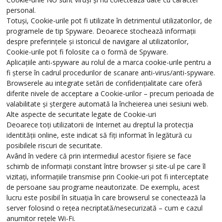
personal.
Totuși, Cookie-urile pot fi utilizate în detrimentul utilizatorilor, de
programele de tip Spyware. Deoarece stochează informații
despre preferințele și istoricul de navigare al utilizatorilor,
Cookie-urile pot fi folosite ca o formă de Spyware.
Aplicațiile anti-spyware au rolul de a marca cookie-urile pentru a
fi șterse în cadrul procedurilor de scanare anti-virus/anti-spyware.
Browserele au integrate setări de confidențialitate care oferă
diferite nivele de acceptare a Cookie-urilor – precum perioada de
valabilitate și ștergere automată la încheierea unei sesiuni web.
Alte aspecte de securitate legate de Cookie-uri
Deoarece toți utilizatorii de Internet au dreptul la protecția
identității online, este indicat să fiți informat în legătură cu
posibilele riscuri de securitate.
Având în vedere că prin intermediul acestor fișiere se face
schimb de informații constant între browser și site-ul pe care îl
vizitați, informațiile transmise prin Cookie-uri pot fi interceptate
de persoane sau programe neautorizate. De exemplu, acest
lucru este posibil în situația în care browserul se conectează la
server folosind o rețea necriptată/nesecurizată – cum e cazul
anumitor rețele Wi-Fi.