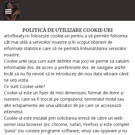
POLITICĂ DE UTILIZARE COOKIE-URI
artofbeaty.ro folosește cookie-uri pentru a vă permite folosirea
cât mai utilă a serviciilor noastre și în scopul obținerii de
informații statistice care să ne permită îmbunătățirea serviciilor
noastre.
Cookie-urile (așa cum sunt definite mai jos) ne permit să salvăm
informațiile dvs. de acces și preferințele dvs. de navigare astfel
încât să nu fiți nevoit să le introduceți din nou data viitoare când
ne veți vizita.
Ce sunt Cookie-urile?
Cookie-ul este un fișier de mici dimensiuni, format din litere și
numere, care va fi stocat pe computerul, terminalul mobil sau
alte echipamente ale unui utilizator de pe care se accesează
internetul.
Cookie-ul este instalat prin solicitarea emisă de către un web-
server unui browser (ex: Chrome, Safari, Firefox) și este complet
“pasiv” (nu conține programe software, viruși sau spyware și nu