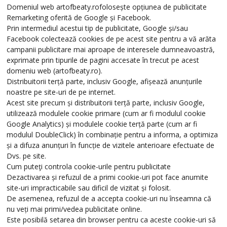
Domeniul web artofbeaty.rofolosește opțiunea de publicitate
Remarketing oferită de Google și Facebook.
Prin intermediul acestui tip de publicitate, Google și/sau
Facebook colectează cookies de pe acest site pentru a vă arăta
campanii publicitare mai aproape de interesele dumneavoastră,
exprimate prin tipurile de pagini accesate în trecut pe acest
domeniu web (artofbeaty.ro).
Distribuitorii terță parte, inclusiv Google, afișează anunțurile
noastre pe site-uri de pe internet.
Acest site precum și distribuitorii terță parte, inclusiv Google,
utilizează modulele cookie primare (cum ar fi modulul cookie
Google Analytics) și modulele cookie terță parte (cum ar fi
modulul DoubleClick) în combinație pentru a informa, a optimiza
și a difuza anunțuri în funcție de vizitele anterioare efectuate de
Dvs. pe site.
Cum puteţi controla cookie-urile pentru publicitate
Dezactivarea și refuzul de a primi cookie-uri pot face anumite
site-uri impracticabile sau dificil de vizitat și folosit.
De asemenea, refuzul de a accepta cookie-uri nu înseamna că
nu veți mai primi/vedea publicitate online.
Este posibilă setarea din browser pentru ca aceste cookie-uri să