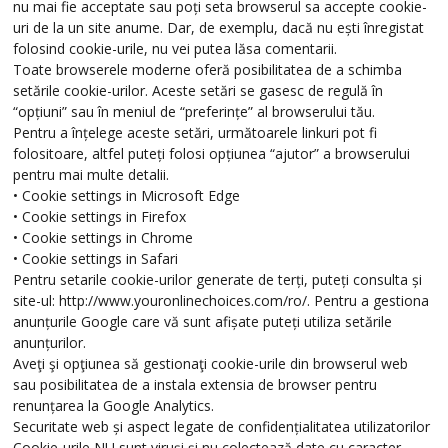
nu mai fie acceptate sau poți seta browserul sa accepte cookie-
uri de la un site anume. Dar, de exemplu, dacă nu ești înregistat
folosind cookie-urile, nu vei putea lăsa comentarii.
Toate browserele moderne oferă posibilitatea de a schimba
setările cookie-urilor. Aceste setări se gasesc de regulă în
“opțiuni” sau în meniul de “preferințe” al browserului tău.
Pentru a înțelege aceste setări, următoarele linkuri pot fi
folositoare, altfel puteți folosi opțiunea “ajutor” a browserului
pentru mai multe detalii.
• Cookie settings in Microsoft Edge
• Cookie settings in Firefox
• Cookie settings in Chrome
• Cookie settings in Safari
Pentru setarile cookie-urilor generate de terți, puteți consulta și
site-ul: http://www.youronlinechoices.com/ro/. Pentru a gestiona
anunțurile Google care vă sunt afișate puteți utiliza setările
anunțurilor.
Aveţi şi opţiunea să gestionaţi cookie-urile din browserul web
sau posibilitatea de a instala extensia de browser pentru
renunțarea la Google Analytics.
Securitate web și aspect legate de confidențialitatea utilizatorilor
Cookie-urile NU sunt viruși și nu colectează date cu caracter