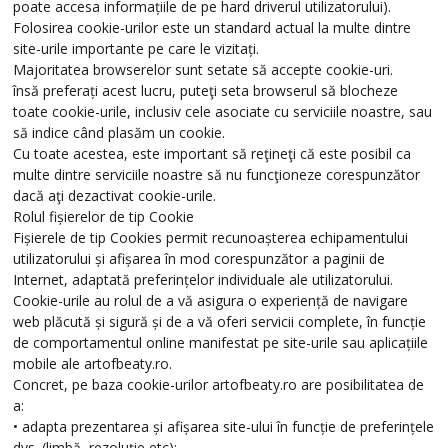
poate accesa informațiile de pe hard driverul utilizatorului).
Folosirea cookie-urilor este un standard actual la multe dintre
site-urile importante pe care le vizitați.
Majoritatea browserelor sunt setate să accepte cookie-uri.
însă preferați acest lucru, puteţi seta browserul să blocheze
toate cookie-urile, inclusiv cele asociate cu serviciile noastre, sau
să indice când plasăm un cookie.
Cu toate acestea, este important să reţineţi că este posibil ca
multe dintre serviciile noastre să nu funcţioneze corespunzător
dacă aţi dezactivat cookie-urile.
Rolul fișierelor de tip Cookie
Fișierele de tip Cookies permit recunoașterea echipamentului
utilizatorului și afișarea în mod corespunzător a paginii de
Internet, adaptată preferințelor individuale ale utilizatorului.
Cookie-urile au rolul de a vă asigura o experiență de navigare
web plăcută și sigură și de a vă oferi servicii complete, în funcție
de comportamentul online manifestat pe site-urile sau aplicațiile
mobile ale artofbeaty.ro.
Concret, pe baza cookie-urilor artofbeaty.ro are posibilitatea de
a:
• adapta prezentarea și afișarea site-ului în funcție de preferințele
dvs. (limbă, rezoluție etc);